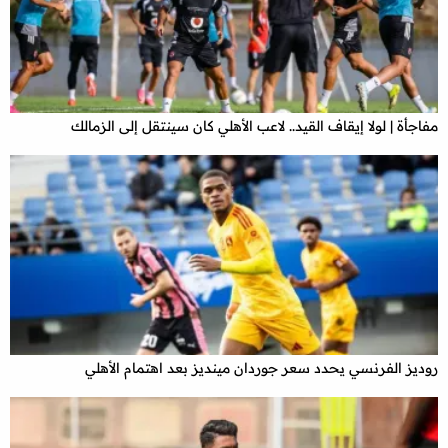
مفاجأة | لولا إيقاف القيد.. لاعب الأهلي كان سينتقل إلى الزمالك
روديز الفرنسي يحدد سعر جوردان مينديز بعد اهتمام الأهلي