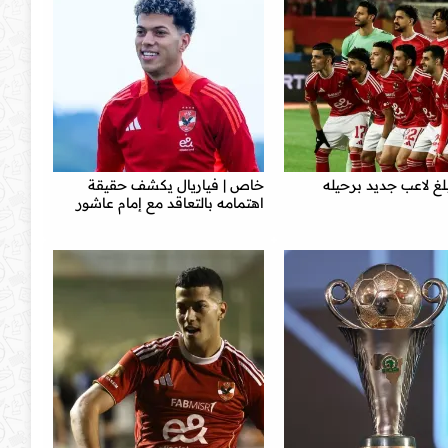
بلغ لاعب جديد برحيله
خاص | فياريال يكشف حقيقة
اهتمامه بالتعاقد مع إمام عاشور