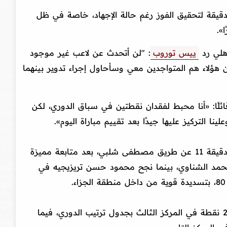
دقيقة لتحقيق الفوز رغم حالة الإجهاد، خاصة في ظل
».
أهلي رد
ييس توروب
: "لن أتحدث عن لاعب غير موجود
ن هؤلاء هم المتواجدين معي وسأحاول إجراء تدوير بينهما
ائلًا: «أنا محبط لفقدان نقطتين في سباق الدوري، لكن
ينا التركيز عليها جيدًا بعد تقييم مباراة اليوم».
وسجل البنك الأهلي هدف التقدم في الدقيقة 11 عن طريق مصطفى شلبي، بعد متابعة مميزة
حمد الشناوي، بينما نجح محمود حسن تريزيجيه في
وبهذه النتيجة، رفع الأهلي رصيده إلى 27 نقطة في المركز الثالث بجدول ترتيب الدوري، فيما