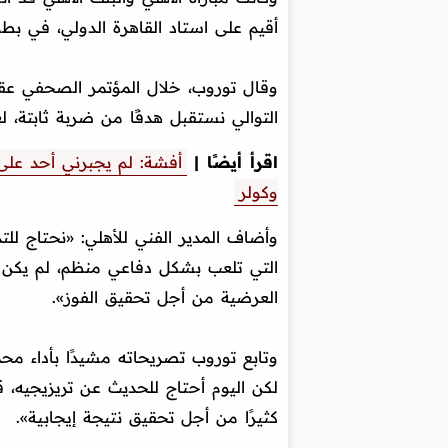
أقيم على استاد القاهرة الدولي، في بطو
وقال توروب، خلال المؤتمر الصحفي عقب ا
التوالي نستقبل هدفًا من ضربة ثابتة، 
اقرأ أيضًا |
أفشة: لم يجبرني أحد على 
وكولر
وأضاف المدير الفني للأهلي: «نحتاج ل
التي تلعب بشكل دفاعي منظم، لم يكن كا
العرضية من أجل تحقيق الفوز».
وتابع توروب تصريحاته مشيدًا بأداء محم
لكن اليوم أحتاج للحديث عن تريزيجيه، ق
كثيرًا من أجل تحقيق نتيجة إيجابية».