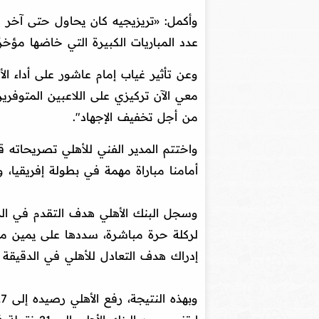
وأكمل: «تريزيجيه كان يحاول حتى آخر 
عدد المباريات الكبيرة التي خاضها مؤخرًا
وعن تأثير غياب إمام عاشور على أداء ال
معي الآن تركيزي على اللاعبين المتوفري
من أجل تخفيف الإجهاد".
واختتم المدير الفني للأهلي تصريحاته ق
أمامنا مباراة مهمة في بطولة إفريقيا، وعل
لركلة حرة مباشرة، سددها على يمين م
إدراك هدف التعادل للأهلي في الدقيقة 80، بتسديدة قوية من داخل منطقة الجزاء.