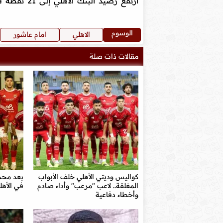
ارتفع رصيد البنك الأهلي إلى 21 نقطة في المركز التاسع.
الوسوم
الاهلي
امام عاشور
مقالات ذات صلة
كواليس وديتي الأهلي خلف الأبواب
بعد محمد
المغلقة.. لاعب "مرعب" وأداء صادم
في الأهل
وأخطاء دفاعية