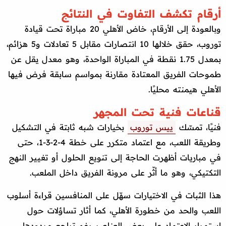
أرقام تكشف التفاوت في النتائج
وبالعودة إلى الأرقام، خاض الأهلي 20 مباراة تحت قيادة
توروب، حقق خلالها 10 انتصارات مقابل 5 تعادلات و5 هزائم،
بمعدل 1.75 نقطة في المباراة الواحدة، وهو معدل يقل عن
طموحات الفريق المعتادة مقارنة بمواسم سابقة فرض فيها
الأهلي هيمنته محليًا.
قناعات فنية تحت المجهر
فنيًا، تمسّك
ييس توروب
بخيارات شبه ثابتة في التشكيل
وطريقة اللعب، مع اعتماد متكرر على خطة 4-2-3-1، حتى
في مباريات أظهرت الحاجة إلى تنويع الحلول أو تغيير النهج
التكتيكي، وهو ما أثّر على مرونة الفريق داخل الملعب.
هذا الثبات في الاختيارات سهّل على المنافسين قراءة أسلوب
اللعب والحد من خطورة الأهلي، كما أثار تساؤلات حول
استمرار الاعتماد على بعض العناصر رغم تراجع مردودها،