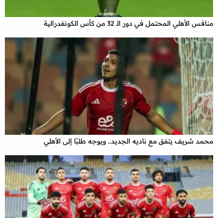
منافس الأهلي المحتمل في دور الـ 32 من كأس الكونفدرالية
محمد شريف يتفق مع ناديه الجديد.. ويوجه طلبًا إلى الأهلي