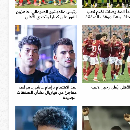
بدأ المفاوضات لضم لاعب
رئيس مقديشيو الصومالي: جاهزون
حلة.. وهذا موقف الصفقة
للفوز على كيتارا وتحدي الأهلي
الأهلي يُعلن رحيل لاعب
بعد الاهتمام بـ إمام عاشور.. موقف
مفاجئ من فياريال بشأن الصفقات
الجديدة