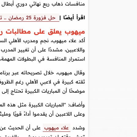
منافسات ذهاب ربع نهائي دوري أبطال إف
اقرأ أيضًا |
حل فزورة 25 رمضان .. تعرف على اللاعب من مسيرته ؟
ميهوب يعلق على مطالبات 
أكد علاء ميهوب، نجم ومدرب الأهلي السا
واللاعبين، مشددًا على أن تغيير المدرب
استمرار المنافسة في البطولات المهمة،
وقال ميهوب، خلال تصريحاته عبر برنام
ثقته كبيرة في لاعبي الأهلي رغم الظروف 
موضحًا أن المباريات الكبيرة تحتاج إل
وأضاف: "المباريات الكبيرة مثل هذه الم
وعلى اللاعبين أن يقدموا أداءً قويًا وم
وشدد
علاء ميهوب
على أن الحديث عن إق
"مش وقته إن توروب يمشي، والفريق يحت