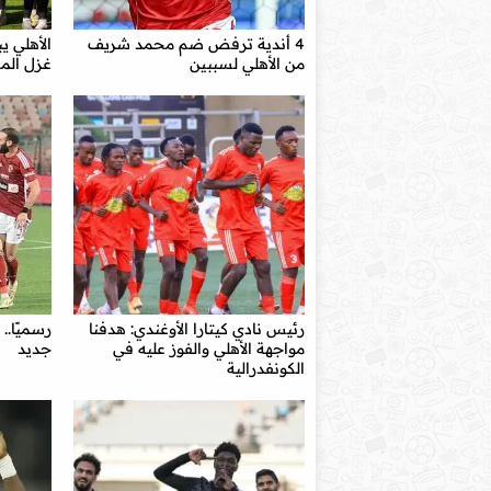
4 أندية ترفض ضم محمد شريف
الأهلي ي
من الأهلي لسببين
غزل الم
رئيس نادي كيتارا الأوغندي: هدفنا
رسميًا.. 
مواجهة الأهلي والفوز عليه في
جديد
الكونفدرالية