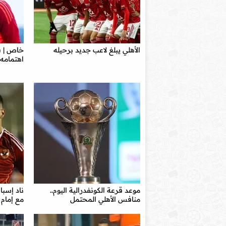
الأهلي يبلغ لاعب جديد برحيله
خاص | ف
اهتمامه 
موعد قرعة الكونفدرالية اليوم..
ناد إسبا
منافس الأهلي المحتمل
مع إمام 