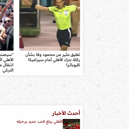
تعليق مثير من محمود وفا بشأن
"سيصنع ت
ركلة جزاء الأهلي أمام سيراميكا
الأهلي 
كليوباترا
انتقال 
التركي
أحدث الأخبار
الأهلي يبلغ لاعب جديد برحيله