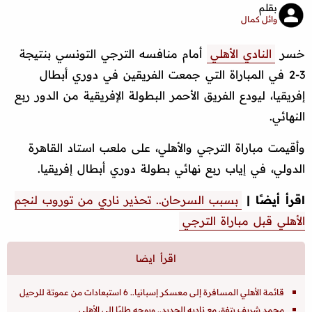
بقلم
وائل كمال
خسر
النادي الأهلي
أمام منافسه الترجي التونسي بنتيجة
3-2 في المباراة التي جمعت الفريقين في دوري أبطال
إفريقيا، ليودع الفريق الأحمر البطولة الإفريقية من الدور ربع
النهائي.
وأقيمت مباراة الترجي والأهلي، على ملعب استاد القاهرة
الدولي، في إياب ربع نهائي بطولة دوري أبطال إفريقيا.
اقرأ أيضًا |
بسبب السرحان.. تحذير ناري من توروب لنجم
الأهلي قبل مباراة الترجي
قائمة الأهلي المسافرة إلى معسكر إسبانيا.. 6 استبعادات من عموتة للرحيل
محمد شريف يتفق مع ناديه الجديد.. ويوجه طلبًا إلى الأهلي