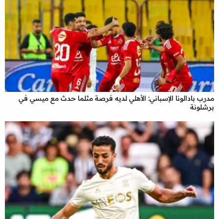
مدرب بادالونا الإسباني: الأهلي لديه فرصة مثلما حدث مع ميسي في
برشلونة