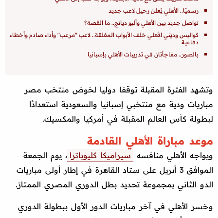
رسميًا.. الأهلي يُعلن رحيل لاعب جديد
تواصل جديد بين الأهلي وأليو ديانج.. ما القصة؟
كواليس وديتي الأهلي خلف الأبواب المغلقة.. لاعب "مرعب" وأداء صادم وأخطاء
دفاعية
بالصور.. مفاجأتان في تدريبات الأهلي بإسبانيا
وتشهد الفترة المقبلة توقفا دوليا لخوض منتخب مصر
مباريات ودية مع منتخبي إسبانيا والسعودية استعدادًا
لبطولة كأس العالم المقبلة في أمركيا والمكسيك.
موعد مباراة الأهلي القادمة
ويواجه الأهلي منافسه
سيراميكا كليوباترا
، يوم الجمعة
الموافق 3 أبريل على ستاد القاهرة في إطار أولى مباريات
الدو الثاني بمجموعة تحديد بطل الدوري المصري الممتاز.
وخسر الأهلي في آخر مباريات الدور الأول ببطولة الدوري