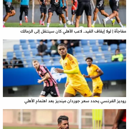
مفاجأة | لولا إيقاف القيد.. لاعب الأهلي كان سينتقل إلى الزمالك
روديز الفرنسي يحدد سعر جوردان مينديز بعد اهتمام الأهلي