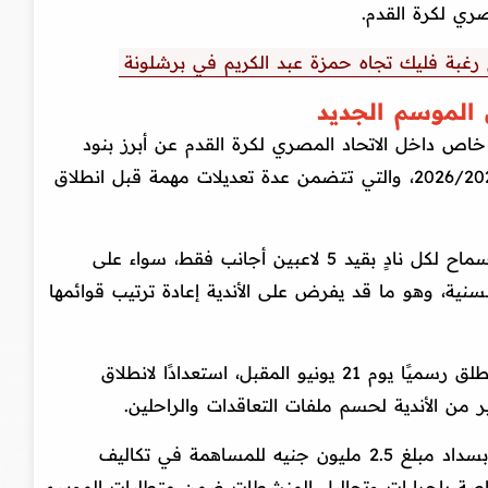
صري لكرة القدم.
رغبة فليك تجاه حمزة عبد الكريم في برشلونة
ي الموسم الجديد
اص داخل الاتحاد المصري لكرة القدم عن أبرز بنود
لائحة وتعليمات القيد للموسم الجديد 2026/2027، والتي تتضمن عدة تعديلات مهمة قبل انطلاق
وأوضح أن اللائحة الجديدة تنص على السماح لكل نادٍ بقيد 5 لاعبين أجانب فقط، سواء على
سنية، وهو ما قد يفرض على الأندية إعادة ترتيب قوائمها
وأضاف أن فترة الانتقالات الصيفية ستنطلق رسميًا يوم 21 يونيو المقبل، استعدادًا لانطلاق
من الأندية لحسم ملفات التعاقدات والراحلين.
ألزم الأندية بسداد مبلغ 2.5 مليون جنيه للمساهمة في تكاليف
ة إلى 100 ألف جنيه خاصة بإجراءات وتحاليل المنشطات ضمن متطلبات الموسم