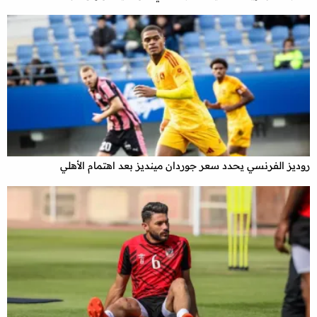
روديز الفرنسي يحدد سعر جوردان مينديز بعد اهتمام الأهلي