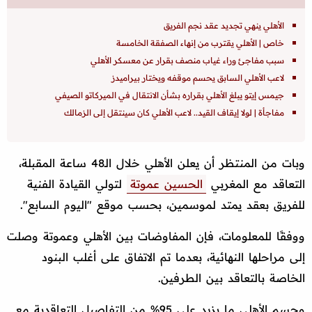
الأهلي ينهي تجديد عقد نجم الفريق
خاص | الأهلي يقترب من إنهاء الصفقة الخامسة
سبب مفاجئ وراء غياب منصف بقرار عن معسكر الأهلي
لاعب الأهلي السابق يحسم موقفه ويختار بيراميدز
جيمس إيتو يبلغ الأهلي بقراره بشأن الانتقال في الميركاتو الصيفي
مفاجأة | لولا إيقاف القيد.. لاعب الأهلي كان سينتقل إلى الزمالك
وبات من المنتظر أن يعلن الأهلي خلال الـ48 ساعة المقبلة،
التعاقد مع المغربي
الحسين عموتة
لتولي القيادة الفنية
للفريق بعقد يمتد لموسمين، بحسب موقع "اليوم السابع".
ووفقًا للمعلومات، فإن المفاوضات بين الأهلي وعموتة وصلت
إلى مراحلها النهائية، بعدما تم الاتفاق على أغلب البنود
الخاصة بالتعاقد بين الطرفين.
وحسم الأهلي ما يزيد على 95% من التفاصيل التعاقدية مع