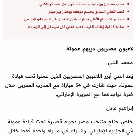
سبب مفاجئ وراء غياب منصف بقرار عن معسكر الأهلي
لاعب الأهلي السابق يحسم موقفه ويختار بيراميدز
جيمس إيتو يبلغ الأهلي بقراره بشأن الانتقال في الميركاتو الصيفي
مفاجأة | لولا إيقاف القيد.. لاعب الأهلي كان سينتقل إلى الزمالك
لاعبون مصريون دربهم عموتة
محمد النني
يُعد النني أبرز اللاعبين المصريين الذين عملوا تحت قيادة
عموتة، حيث شارك في 34 مباراة مع المدرب المغربي خلال
فترة تواجدهما مع الجزيرة الإماراتي.
إبراهيم عادل
خاض جناح منتخب مصر تجربة قصيرة تحت قيادة عموتة
في الجزيرة الإماراتي، وشارك في مباراة واحدة فقط خلال