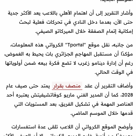
وأشار التقرير إلى أن اهتمام الأهلي باللاعب يعد الأكثر جدية
حتى الآن، بعدما دخل النادي في تحركات فعلية لبحث
إمكانية إتمام الصفقة خلال الميركاتو الصيفي.
من جانبه، نقل موقع "Tportal" الكرواتي هذه المعلومات،
مؤكدًا أن مستقبل المهاجم الجزائري بات يحيط به الغموض،
رغم أن إدارة دينامو زغرب لا تضع فكرة بيعه ضمن أولوياتها
في الوقت الحالي.
وأضاف التقرير أن عقد
منصف بقرار
يمتد حتى صيف عام
2028، كما أن المدير الفني ماريو كوفاتشيفيتش يعتبره أحد
العناصر المهمة في تشكيل الفريق، بعد المستويات التي
قدمها خلال الموسم الماضي.
وأوضح الموقع الكرواتي أن اللاعب تلقى عدة استفسارات
وعروضًا من أندية خارج الدوري الكرواتي، إلا أن العرض الأكثر