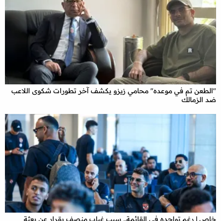
"الطعن تم في موعده" محامي زيزو يكشف آخر تطورات شكوى اللاعب
ضد الزمالك
خاص | رغم تواجده في القائمة.. سبب غياب منصف بقرار عن بعثة