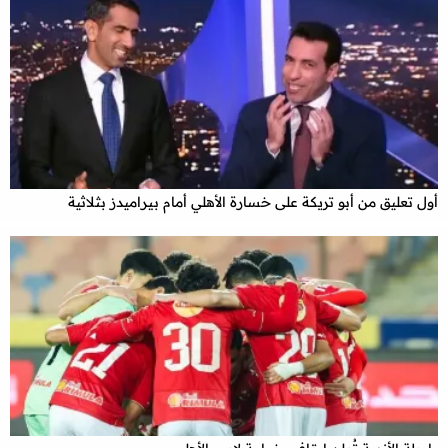
أول تعليق من أبو تريكة على خسارة الأهلي أمام بيراميدز بثلاثية