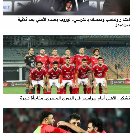
اعتذار وغضب وتمسك بالكرسي.. توروب يصدم الأهلي بعد ثلاثية
بيراميدز
تشكيل الأهلي أمام بيراميدز في الدوري المصري.. مفاجأة كبيرة