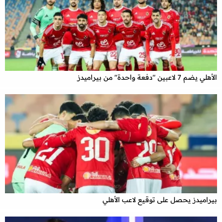
الأهلي يضم 7 لاعبين "دفعة واحدة" من بيراميدز
بيراميدز يحصل على توقيع لاعب الأهلي