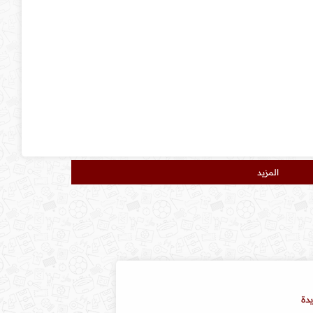
المزيد
دة