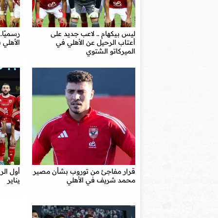
ليس بيكهام .. لاعب جديد على
رسميًا
أعتاب الرحيل عن الأهلي في
الأهلي 
الميركاتو الشتوي
قرار مفاجئ من توروب بشأن مصير
أول الر
محمد شريف في الأهلي
يناير