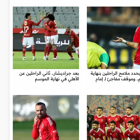
يحدد ملامح الراحلين بنهاية
بعد جراديشار.. ثاني الراحلين عن
. وموقف مفاجئ لـ إمام
الأهلي في نهاية الموسم