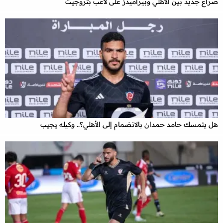
صراع جديد بين الأهلي وبيراميدز على لاعب بتروجيت
هل يتمسك حامد حمدان بالانضمام إلى الأهلي؟.. وكيله يجيب