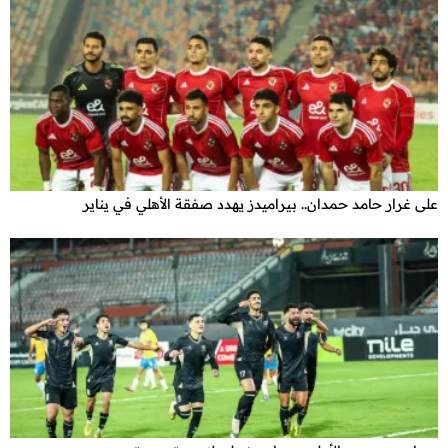
على غرار حامد حمدان.. بيراميدز يهدد صفقة الأهلي في يناير