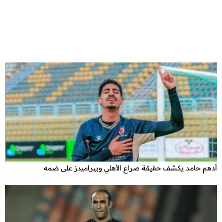
أدهم حامد يكشف حقيقة صراع الأهلي وبيراميدز على ضمه