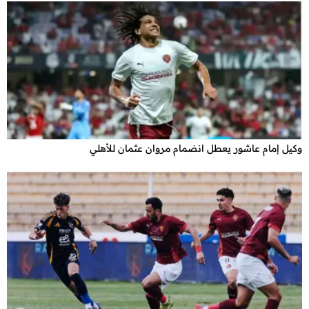
وكيل إمام عاشور يعطل انضمام مروان عثمان للأهلي