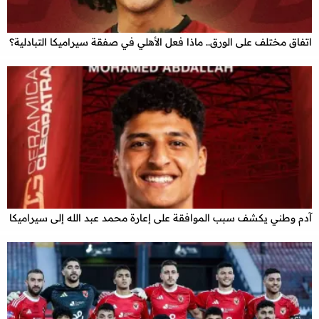
اتفاق مختلف على الورق.. ماذا فعل الأهلي في صفقة سيراميكا التبادلية؟
آدم وطني يكشف سبب الموافقة على إعارة محمد عبد الله إلى سيراميكا