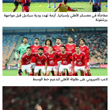
مفاجأة في معسكر الأهلي بإسبانيا.. أزمة تهدد ودية سباديل قبل مواجهة
برشلونة
لاعب كاميروني على طاولة الأهلي لتدعيم خط الوسط