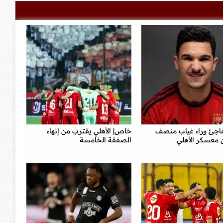
جئ وراء غياب منصف
خاص| الأهلي يقترب من إنهاء
 معسكر الأهلي
الصفقة الخامسة