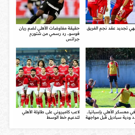
نهي تجديد عقد نجم الفريق
حقيقة مفاوضات الأهلي لضم ريان
فوسو.. رد رسمي من شتورم
جراتس
ي معسكر الأهلي بإسبانيا..
لاعب كاميروني على طاولة الأهلي
د ودية سباديل قبل مواجهة
لتدعيم خط الوسط