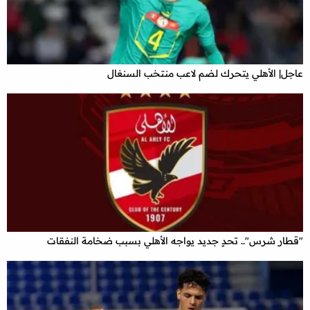
عاجل| الأهلي يتحرك لضم لاعب منتخب السنغال
"قطار شرس".. تحدٍ جديد يواجه الأهلي بسبب ضخامة النفقات