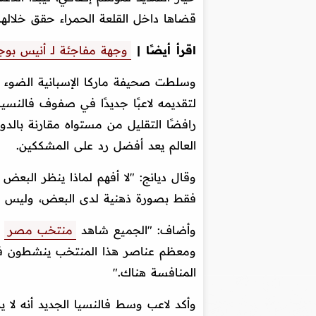
قضاها داخل القلعة الحمراء حقق خلالها ا
اقرأ أيضًا |
وجهة مفاجئة لـ أنيس بوجلب
وسلطت صحيفة ماركا الإسبانية الضوء ع
لتقديمه لاعبًا جديدًا في صفوف فالنسي
رافضًا التقليل من مستواه مقارنة بال
العالم يعد أفضل رد على المشككين.
وقال ديانج: "لا أفهم لماذا ينظر البعض
فقط بصورة ذهنية لدى البعض، وليس بم
وأضاف: "الجميع شاهد
منتخب مصر
ف
ومعظم عناصر هذا المنتخب ينشطون في
المنافسة هناك."
وأكد لاعب وسط فالنسيا الجديد أنه ل