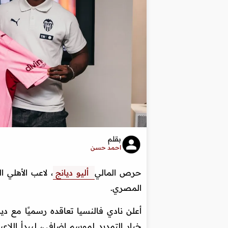
بقلم
احمد حسن
حرص المالي
أليو ديانج
، لاعب الأهلي ا
المصري.
خيار التمديد لموسم إضافي، ليبدأ اللاع