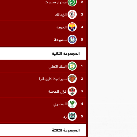
مودرن سبورت
2
الزمالك
3
الجونة
4
سموحة
5
المجموعة الثانية
البنك الاهلي
1
سيراميكا كليوباترا
2
غزل المحلة
3
المصري
4
زد
5
المجموعة الثالثة