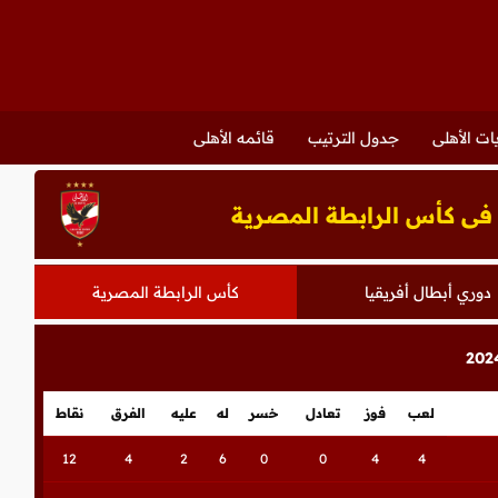
ات الأهلى
جدول الترتيب
قائمه الأهلى
 فى كأس الرابطة المصرية
دوري أبطال أفريقيا
كأس الرابطة المصرية
لعب
فوز
تعادل
خسر
له
عليه
الفرق
نقاط
12
4
2
6
0
0
4
4