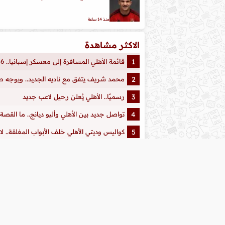
منذ 14 ساعة
الاكثر مشاهدة
قائمة الأهلي المسافرة إلى معسكر إسبانيا.. 6 استبعادات من عموتة للرحيل
محمد شريف يتفق مع ناديه الجديد.. ويوجه طلبً
رسميًا.. الأهلي يُعلن رحيل لاعب جديد
تواصل جديد بين الأهلي وأليو ديانج.. ما القصة
كواليس وديتي الأهلي خلف الأبواب المغلقة.. ل
بالصور.. مفاجأتان في تدريبات الأهلي بإسبانيا